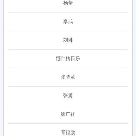
杨蕾
李成
刘琳
娜仁格日乐
张晓蒙
张勇
徐广祥
胥福勋