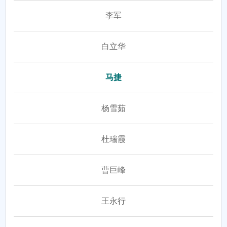
李军
白立华
马捷
杨雪茹
杜瑞霞
曹巨峰
王永行