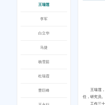
王瑞莲
李军
白立华
马捷
杨雪茹
杜瑞霞
王瑞莲，
曹巨峰
任，研究员
工作三
王永行