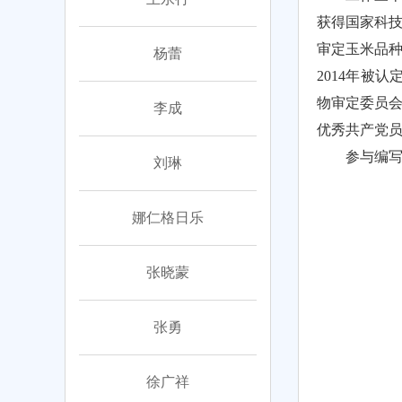
获得国家科技
审定玉米品种
杨蕾
2014年被
物审定委员
李成
优秀共产党
参与编写
刘琳
娜仁格日乐
张晓蒙
张勇
徐广祥